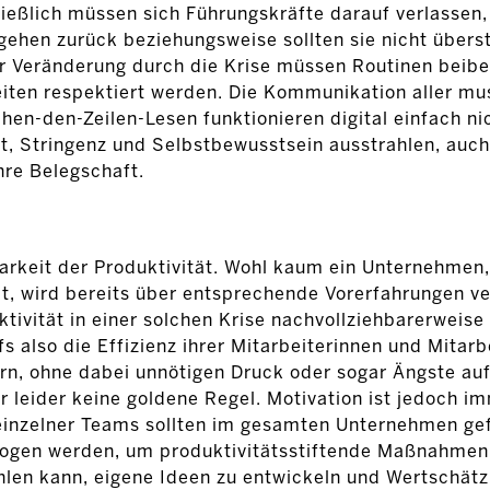
ießlich müssen sich Führungskräfte darauf verlassen,
gehen zurück beziehungsweise sollten sie nicht übers
der Veränderung durch die Krise müssen Routinen beibe
iten respektiert werden. Die Kommunikation aller mu
en-den-Zeilen-Lesen funktionieren digital einfach nic
t, Stringenz und Selbstbewusstsein ausstrahlen, auch
hre Belegschaft.
arkeit der Produktivität. Wohl kaum ein Unternehmen,
t, wird bereits über entsprechende Vorerfahrungen ve
ivität in einer solchen Krise nachvollziehbarerweis
s also die Effizienz ihrer Mitarbeiterinnen und Mitar
n, ohne dabei unnötigen Druck oder sogar Ängste au
 leider keine goldene Regel. Motivation ist jedoch im
 einzelner Teams sollten im gesamten Unternehmen gef
ezogen werden, um produktivitätsstiftende Maßnahmen
ühlen kann, eigene Ideen zu entwickeln und Wertschätz