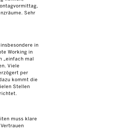
Montagvormittag,
enzräume. Sehr
 insbesondere in
te Working in
h „einfach mal
n. Viele
rzögert per
h dazu kommt die
ielen Stellen
ichtet.
iten muss klare
 Vertrauen