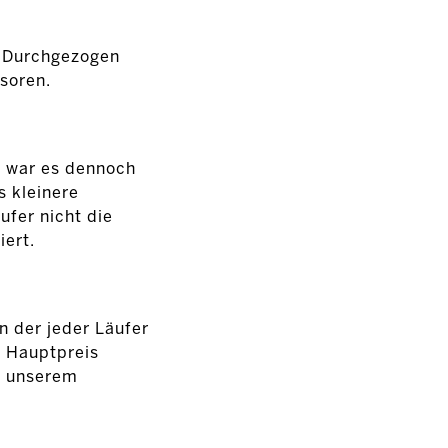
. Durchgezogen
soren.
, war es dennoch
s kleinere
fer nicht die
iert.
n der jeder Läufer
s Hauptpreis
n unserem