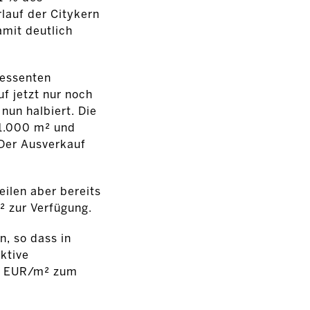
lauf der Citykern
amit deutlich
ressenten
f jetzt nur noch
nun halbiert. Die
11.000 m² und
 Der Ausverkauf
eilen aber bereits
² zur Verfügung.
n, so dass in
ktive
97 EUR/m² zum