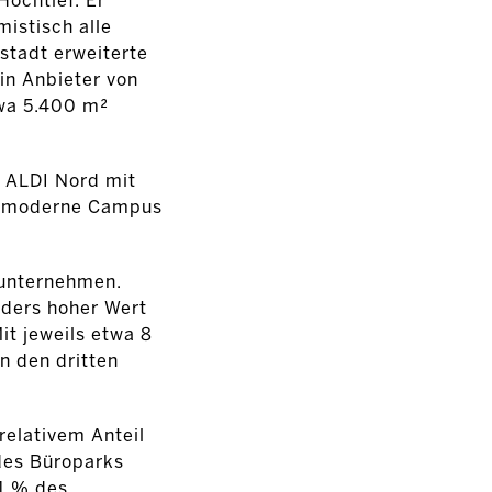
Hochtief. Er
mistisch alle
rstadt erweiterte
in Anbieter von
wa 5.400 m²
r ALDI Nord mit
er moderne Campus
-unternehmen.
nders hoher Wert
it jeweils etwa 8
n den dritten
relativem Anteil
 des Büroparks
11 % des