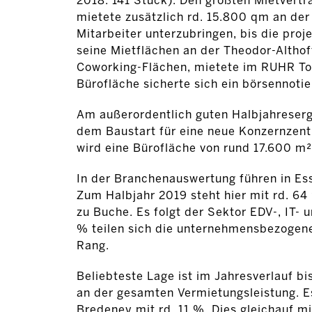
2018: 141 Stück). Den größten Mietvertr
mietete zusätzlich rd. 15.800 qm an der 
Mitarbeiter unterzubringen, bis die proj
seine Mietflächen an der Theodor-Althof
Coworking-Flächen, mietete im RUHR To
Bürofläche sicherte sich ein börsennoti
Am außerordentlich guten Halbjahreserg
dem Baustart für eine neue Konzernzent
wird eine Bürofläche von rund 17.600 m² 
In der Branchenauswertung führen in Es
Zum Halbjahr 2019 steht hier mit rd. 6
zu Buche. Es folgt der Sektor EDV-, IT-
% teilen sich die unternehmensbezogene
Rang.
Beliebteste Lage ist im Jahresverlauf b
an der gesamten Vermietungsleistung. Es
Bredeney mit rd. 11 %. Dies gleichauf m