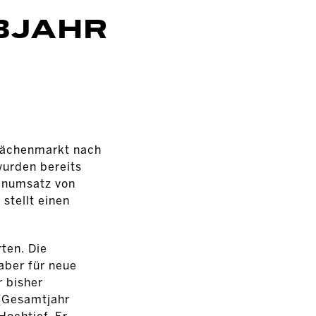
BJAHR
flächenmarkt nach
urden bereits
enumsatz von
stellt einen
ten. Die
aber für neue
r bisher
 (Gesamtjahr