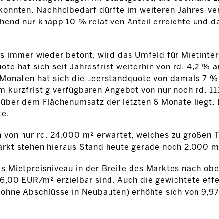
konnten. Nachholbedarf dürfte im weiteren Jahres-ver
end nur knapp 10 % relativen Anteil erreichte und d
ts immer wieder betont, wird das Umfeld für Mietinte
e hat sich seit Jahresfrist weiterhin von rd. 4,2 % au
 Monaten hat sich die Leerstandquote von damals 7 % 
m kurzfristig verfügbaren Angebot von nur noch rd. 1
g über dem Flächenumsatz der letzten 6 Monate liegt.
te.
n von nur rd. 24.000 m² erwartet, welches zu großen T
arkt stehen hieraus Stand heute gerade noch 2.000 m
as Mietpreisniveau in der Breite des Marktes nach obe
6,00 EUR/m² erzielbar sind. Auch die gewichtete effe
(ohne Abschlüsse in Neubauten) erhöhte sich von 9,