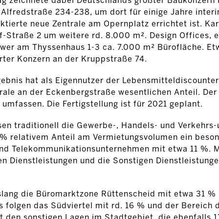
ag zeichnete dabei Deutschlands größter Baukonzern 
Alfredstraße 234-238, um dort für einige Jahre interi
ektierte neue Zentrale am Opernplatz errichtet ist. Ka
f-Straße 2 um weitere rd. 8.000 m². Design Offices, e
wer am Thyssenhaus 1-3 ca. 7.000 m² Bürofläche. Et
erter Konzern an der Kruppstraße 74.
ebnis hat als Eigennutzer der Lebensmitteldiscounte
rale an der Eckenbergstraße wesentlichen Anteil. D
umfassen. Die Fertigstellung ist für 2021 geplant.
sen traditionell die Gewerbe-, Handels- und Verkehrs
4 % relativem Anteil am Vermietungsvolumen ein beso
 und Telekommunikationsunternehmen mit etwa 11 %. M
n Dienstleistungen und die Sonstigen Dienstleistunge
islang die Büromarktzone Rüttenscheid mit etwa 31 % 
 folgen das Südviertel mit rd. 16 % und der Bereich
it den sonstigen Lagen im Stadtgebiet, die ebenfalls 