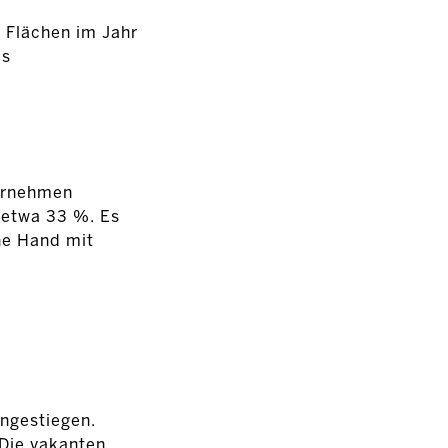
 Flächen im Jahr
as
ernehmen
i etwa 33 %. Es
he Hand mit
angestiegen.
Die vakanten