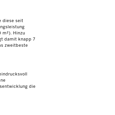
 diese seit
ngsleistung
0 m²). Hinzu
gt damit knapp 7
as zweitbeste
eindrucksvoll
ine
sentwicklung die