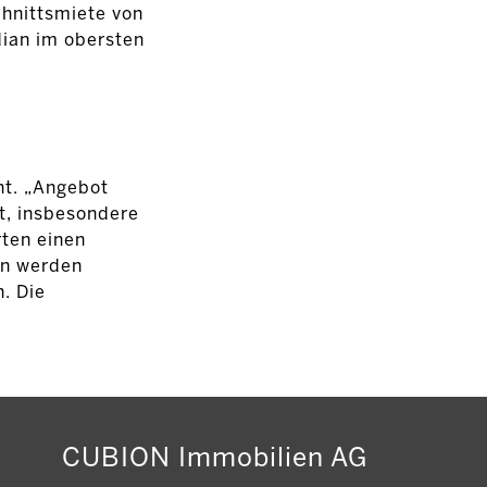
chnittsmiete von
dian im obersten
ht. „Angebot
t, insbesondere
rten einen
en werden
. Die
CUBION Immobilien AG