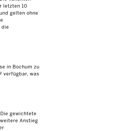
 letzten 10
und gelten ohne
ke
 die
ise in Bochum zu
² verfügbar, was
 Die gewichtete
weitere Anstieg
er