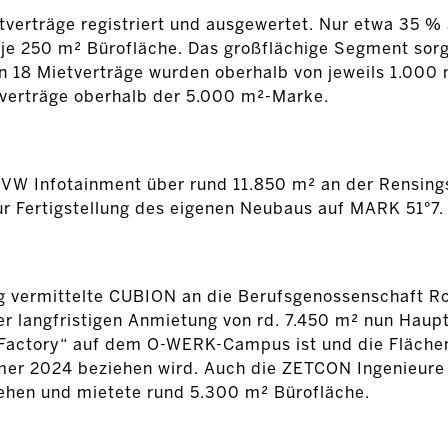
erträge registriert und ausgewertet. Nur etwa 35 % 
b je 250 m² Bürofläche. Das großflächige Segment sorg
 18 Mietverträge wurden oberhalb von jeweils 1.000
etverträge oberhalb der 5.000 m²-Marke.
 VW Infotainment über rund 11.850 m² an der Rensings
r Fertigstellung des eigenen Neubaus auf MARK 51°7.
g vermittelte CUBION an die Berufsgenossenschaft R
er langfristigen Anmietung von rd. 7.450 m² nun Haupt
Factory“ auf dem O-WERK-Campus ist und die Flächen 
mmer 2024 beziehen wird. Auch die ZETCON Ingenieur
ehen und mietete rund 5.300 m² Bürofläche.