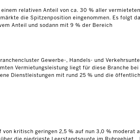
inem relativen Anteil von ca. 30 % aller vermieteten
lmärkte die Spitzenposition eingenommen. Es folgt d
tivem Anteil und sodann mit 9 % der Bereich
ranchencluster Gewerbe-, Handels- und Verkehrsunt
samten Vermietungsleistung liegt für diese Branche be
ne Dienstleistungen mit rund 25 % und die öffentlic
f von kritisch geringen 2,5 % auf nun 3,0 % moderat 
ber die niedrigste Leerstandsquote im Ruhrgebiet. „