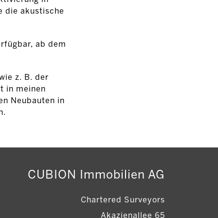
e die akustische
erfügbar, ab dem
ie z. B. der
t in meinen
en Neubauten in
n.
CUBION Immobilien AG
Chartered Surveyors
Akazienallee 65