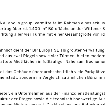
NAI apollo group, vermittelte im Rahmen eines exklus
rtrag über rd. 1.400 m² Bürofläche an der Wittener S
ktung aller vier Türme mit einer Gesamtgröße von rd
hof dient der BP Europa SE als größter Verwaltungs
nd aus zwei Riegeln sowie vier Türmen, bieten moder
attete Mietflächen in fußläufiger Nähe zum Bochume
t das Gebäude überdurchschnittlich viele Parkplätze,
nenstadt, sondern im Vergleich zu ähnlichen Büroimm
ieter, ein Unternehmen aus der Finanzdienstleistungs
ruktur der Etagen sowie die technisch hochwertige Au
 neuen Mieters gesorgt. Die Mischung aus Betonkernak