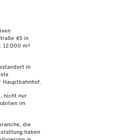
iven
traße 45 in
. 12.000 m²
standort in
nste
r Hauptbahnhof.
 nicht nur
obilien im
branche, die
sstattung haben
tivierung in